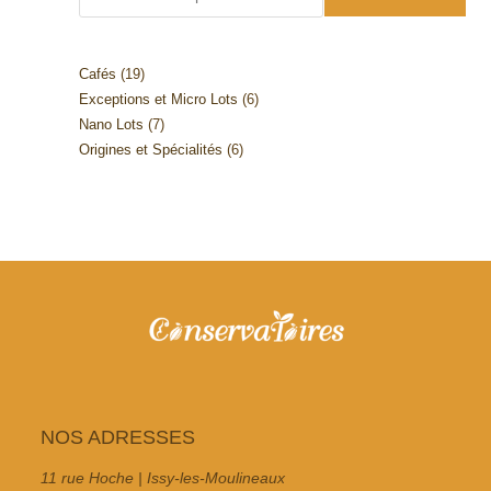
19
Cafés
19
6
Exceptions et Micro Lots
6
produits
7
Nano Lots
7
produits
6
Origines et Spécialités
6
produits
produits
NOS ADRESSES
11 rue Hoche | Issy-les-Moulineaux