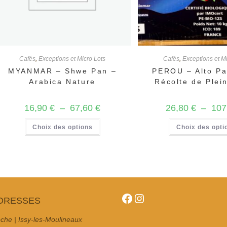
Cafés
,
Exceptions et Micro Lots
Cafés
,
Exceptions et M
MYANMAR – Shwe Pan –
PEROU – Alto Pa
Arabica Nature
Récolte de Plei
Plage
16,90
€
–
67,60
€
26,80
€
–
107
de
prix :
Ce
Choix des options
16,90 €
Choix des opti
produit
à
a
67,60 €
plusieurs
variations.
Les
options
peuvent
être
choisies
sur
Facebook
Instagram
la
DRESSES
page
du
che | Issy-les-Moulineaux
produit