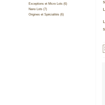
s
6
Exceptions et Micro Lots
6
produits
7
L
Nano Lots
7
produits
6
Origines et Spécialités
6
produits
produits
L
s