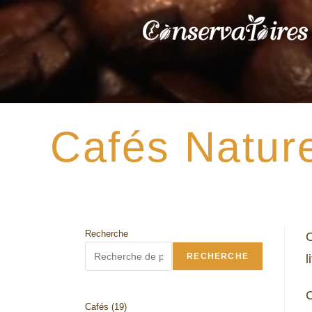
Skip
to
content
Cafés Natur
Recherche
C
RECHERCHE
l
C
19
Cafés
19