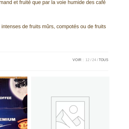
mand et fruité que par la voie humide des café
.
s intenses de fruits mûrs, compotés ou de fruits
VOIR :
12
24
TOUS