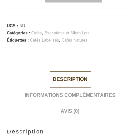
de
PEROU
-
Alto
UGS :
ND
Palomar
Catégories :
Cafés
,
Exceptions et Micro Lots
-
Étiquettes :
Cafés Labélisés
,
Cafés Natures
Récolte
de
Pleine
Lune
DESCRIPTION
INFORMATIONS COMPLÉMENTAIRES
AVIS (0)
Description