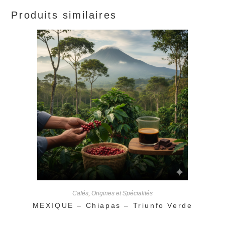
peuvent
être
Produits similaires
choisies
sur
la
page
du
produit
Cafés
,
Origines et Spécialités
MEXIQUE – Chiapas – Triunfo Verde