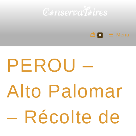
Skip
to
content
Menu
0
PEROU –
Alto Palomar
– Récolte de