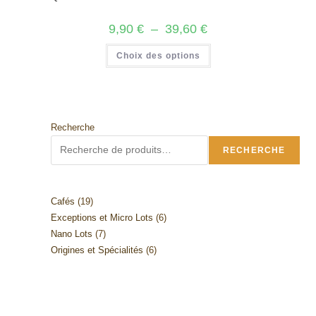
Plage
9,90
€
–
39,60
€
de
prix :
Ce
Choix des options
9,90 €
produit
à
a
39,60 €
plusieurs
variations.
Les
options
peuvent
être
Recherche
choisies
sur
RECHERCHE
la
page
du
produit
19
Cafés
19
6
Exceptions et Micro Lots
6
produits
7
Nano Lots
7
produits
6
Origines et Spécialités
6
produits
produits