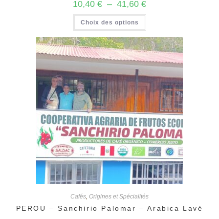
Plage
10,40
€
–
41,60
€
de
prix :
Ce
Choix des options
10,40 €
produit
à
a
41,60 €
plusieurs
variations.
Les
options
peuvent
être
choisies
sur
la
page
du
produit
Cafés
,
Origines et Spécialités
PEROU – Sanchirio Palomar – Arabica Lavé