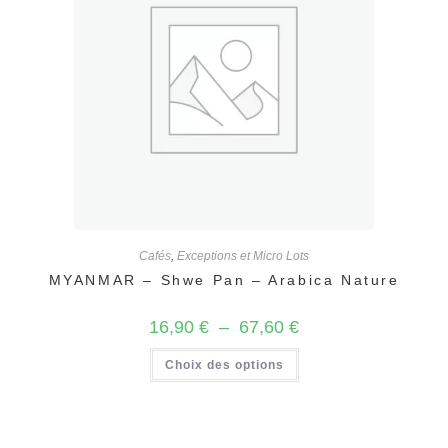
Cafés
,
Exceptions et Micro Lots
MYANMAR – Shwe Pan – Arabica Nature
Plage
16,90
€
–
67,60
€
de
prix :
Ce
Choix des options
16,90 €
produit
à
a
67,60 €
plusieurs
variations.
Les
options