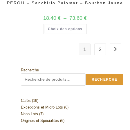
PEROU – Sanchirio Palomar – Bourbon Jaune
Plage
18,40
€
–
73,60
€
de
prix :
Ce
Choix des options
18,40 €
produit
à
a
73,60 €
plusieurs
variations.
Les
1
2
options
peuvent
être
choisies
sur
Recherche
la
page
du
RECHERCHE
produit
19
Cafés
19
6
Exceptions et Micro Lots
6
produits
7
Nano Lots
7
produits
6
Origines et Spécialités
6
produits
produits