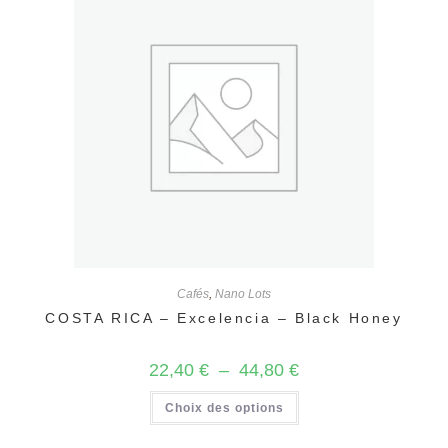
Cafés
,
Nano Lots
COSTA RICA – Excelencia – Black Honey
Plage
22,40
€
–
44,80
€
de
prix :
Ce
Choix des options
22,40 €
produit
à
a
44,80 €
plusieurs