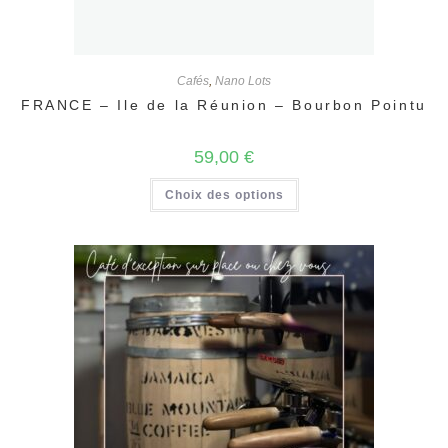
Cafés
,
Nano Lots
FRANCE – Ile de la Réunion – Bourbon Pointu
59,00
€
Ce
Choix des options
produit
a
plusieurs
variations.
Les
options
peuvent
être
choisies
sur
la
page
du
produit