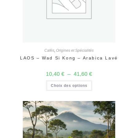
Cafés
,
Origines et Spécialités
LAOS – Wad Si Kong – Arabica Lavé
Plage
10,40
€
–
41,60
€
de
prix :
Ce
Choix des options
10,40 €
produit
à
a
41,60 €
plusieurs
variations.
Les
options
peuvent
être
choisies
sur
la
page