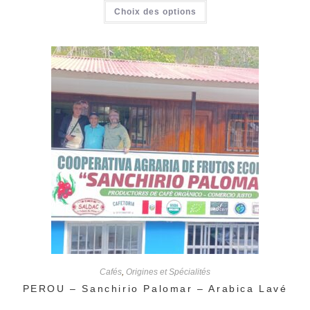
prix :
Ce
Choix des options
26,80 €
produit
à
a
107,20 €
plusieurs
variations.
Les
options
peuvent
être
choisies
sur
la
page
du
produit
Cafés
,
Origines et Spécialités
PEROU – Sanchirio Palomar – Arabica Lavé