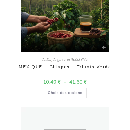
du
produit
Cafés
,
Origines et Spécialités
MEXIQUE – Chiapas – Triunfo Verde
Plage
10,40
€
–
41,60
€
de
prix :
Ce
Choix des options
10,40 €
produit
à
a
41,60 €
plusieurs
variations.
Les
options
peuvent
être
choisies