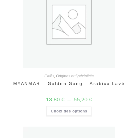
sur
la
page
du
produit
Cafés
,
Origines et Spécialités
MYANMAR – Golden Gong – Arabica Lavé
Plage
13,80
€
–
55,20
€
de
prix :
Ce
Choix des options
13,80 €
produit
à
a
55,20 €
plusieurs
variations.
Les
options