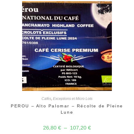
Les
options
peuvent
être
choisies
sur
la
page
du
produit
Cafés
,
Exceptions et Micro Lots
PEROU – Alto Palomar – Récolte de Pleine
Lune
Plage
26,80
€
–
107,20
€
de