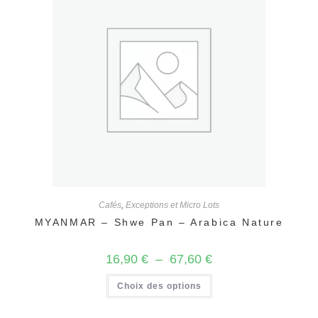
peuvent
être
choisies
sur
la
page
du
produit
Cafés
,
Exceptions et Micro Lots
MYANMAR – Shwe Pan – Arabica Nature
Plage
16,90
€
–
67,60
€
de
prix :
Ce
Choix des options
16,90 €
produit
à
a
67,60 €
plusieurs
variations.