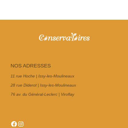
NOS ADRESSES
11 rue Hoche | Issy-les-Moulineaux
28 rue Diderot | Issy-les-Moulineaux
76 av. du Général-Leclerc | Viroflay
Facebook
Instagram