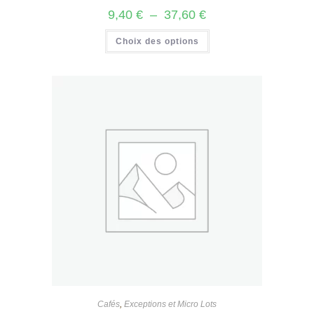
Plage
9,40
€
–
37,60
€
de
prix :
Ce
Choix des options
9,40 €
produit
à
a
37,60 €
plusieurs
variations.
Les
options
peuvent
être
choisies
sur
la
page
du
produit
Cafés
,
Exceptions et Micro Lots