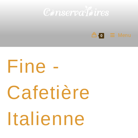
Skip
to
content
Menu
0
Fine -
Cafetière
Italienne