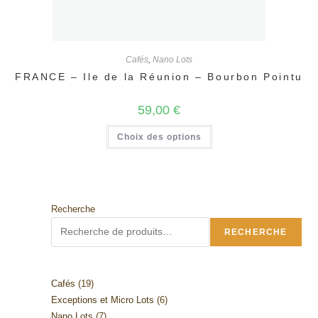
Cafés
,
Nano Lots
FRANCE – Ile de la Réunion – Bourbon Pointu
59,00
€
Ce
Choix des options
produit
a
plusieurs
variations.
Les
options
peuvent
être
Recherche
choisies
sur
RECHERCHE
la
page
du
produit
19
Cafés
19
6
Exceptions et Micro Lots
6
produits
7
Nano Lots
7
produits