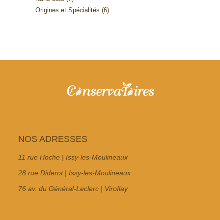
6
Origines et Spécialités
6
produits
produits
NOS ADRESSES
11 rue Hoche | Issy-les-Moulineaux
28 rue Diderot | Issy-les-Moulineaux
76 av. du Général-Leclerc | Viroflay