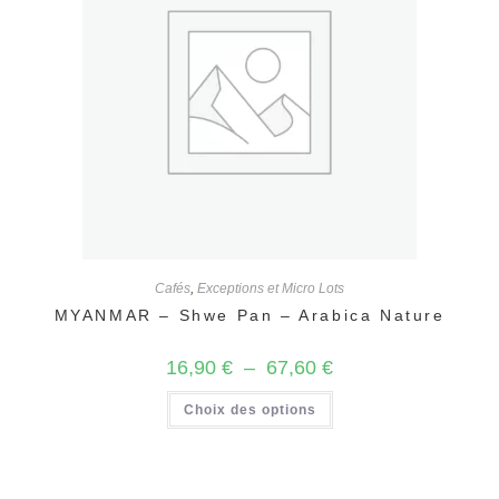
Cafés
,
Exceptions et Micro Lots
MYANMAR – Shwe Pan – Arabica Nature
Plage
16,90
€
–
67,60
€
de
prix :
Ce
Choix des options
16,90 €
produit
à
a
67,60 €
plusieurs
variations.
Les
options