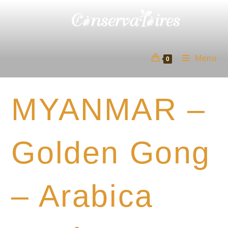
Skip
to
content
Menu
0
MYANMAR –
Golden Gong
– Arabica