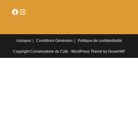
Facebook
Instagram
A propos
Conditions Générales
Politique de confidentialité
Copyright Conservatoire du Café - WordPress Theme by OceanWP