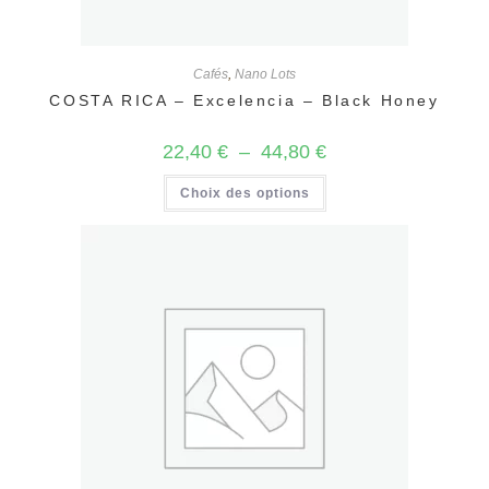
Cafés
,
Nano Lots
COSTA RICA – Excelencia – Black Honey
Plage
22,40
€
–
44,80
€
de
prix :
Ce
Choix des options
22,40 €
produit
à
a
44,80 €
plusieurs
variations.
Les
options
peuvent
être
choisies
sur
la
page
du
produit