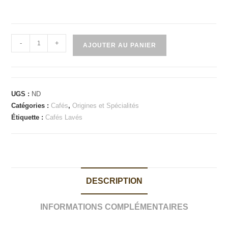
quantité
-
+
AJOUTER AU PANIER
de
MYANMAR
-
Golden
UGS :
ND
Gong
Catégories :
Cafés
,
Origines et Spécialités
-
Étiquette :
Cafés Lavés
Arabica
Lavé
DESCRIPTION
INFORMATIONS COMPLÉMENTAIRES