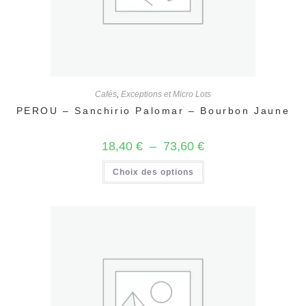
Cafés
,
Exceptions et Micro Lots
PEROU – Sanchirio Palomar – Bourbon Jaune
Plage
18,40
€
–
73,60
€
de
prix :
Ce
Choix des options
18,40 €
produit
à
a
73,60 €
plusieurs
variations.
Les
options
peuvent
être
choisies
sur
la
page
du
produit