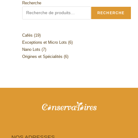
être
Recherche
choisies
sur
RECHERCHE
la
page
du
produit
19
Cafés
19
6
Exceptions et Micro Lots
6
produits
7
Nano Lots
7
produits
6
Origines et Spécialités
6
produits
produits
NOS ADRESSES