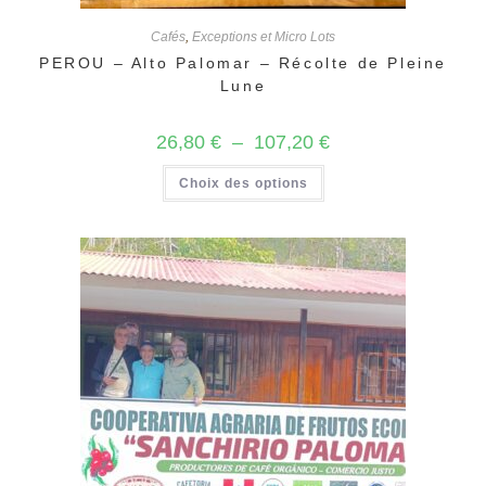
Cafés
,
Exceptions et Micro Lots
PEROU – Alto Palomar – Récolte de Pleine
Lune
Plage
26,80
€
–
107,20
€
de
prix :
Ce
Choix des options
26,80 €
produit
à
a
107,20 €
plusieurs
variations.
Les
options
peuvent
être
choisies
sur
la
page
du
produit