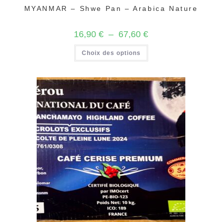
MYANMAR – Shwe Pan – Arabica Nature
Plage
16,90
€
–
67,60
€
de
prix :
Ce
Choix des options
16,90 €
produit
à
a
67,60 €
plusieurs
variations.
Les
options
peuvent
être
choisies
sur
la
page
du
produit