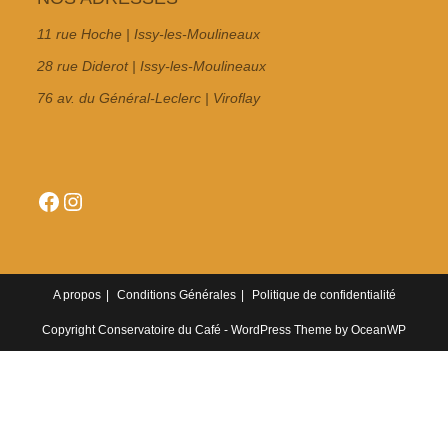
11 rue Hoche | Issy-les-Moulineaux
28 rue Diderot | Issy-les-Moulineaux
76 av. du Général-Leclerc | Viroflay
Facebook
Instagram
A propos
Conditions Générales
Politique de confidentialité
Copyright Conservatoire du Café - WordPress Theme by OceanWP