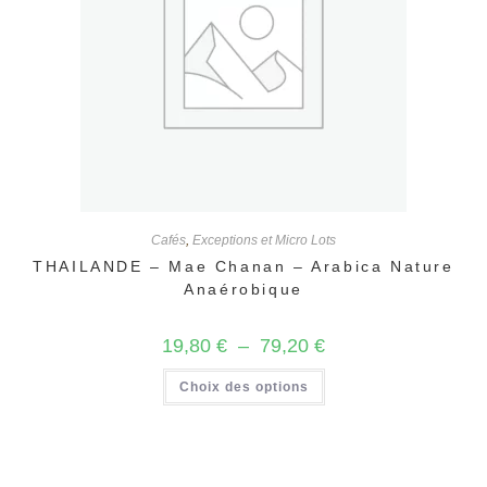
page
du
produit
Cafés
,
Exceptions et Micro Lots
THAILANDE – Mae Chanan – Arabica Nature
Anaérobique
Plage
19,80
€
–
79,20
€
de
prix :
Ce
Choix des options
19,80 €
produit
à
a
79,20 €
plusieurs
variations.
Les
options
peuvent