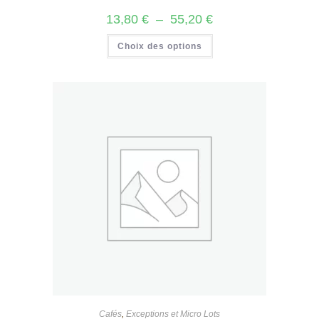
Plage
13,80
€
–
55,20
€
de
prix :
Ce
Choix des options
13,80 €
produit
à
a
55,20 €
plusieurs
variations.
Les
options
peuvent
être
choisies
sur
la
page
du
produit
Cafés
,
Exceptions et Micro Lots