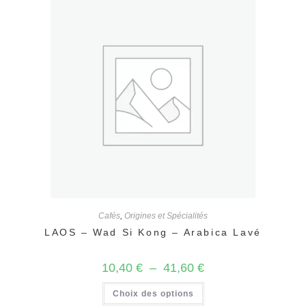
options
peuvent
être
choisies
sur
la
page
du
produit
Cafés
,
Origines et Spécialités
LAOS – Wad Si Kong – Arabica Lavé
Plage
10,40
€
–
41,60
€
de
prix :
Ce
Choix des options
10,40 €
produit
à
a