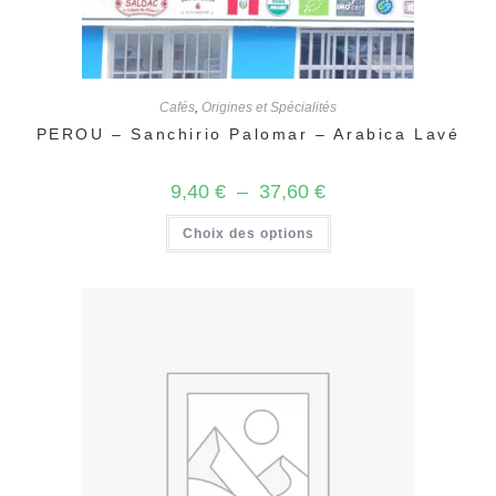
Cafés
,
Origines et Spécialités
PEROU – Sanchirio Palomar – Arabica Lavé
Plage
9,40
€
–
37,60
€
de
prix :
Ce
Choix des options
9,40 €
produit
à
a
37,60 €
plusieurs
variations.
Les
options
peuvent
être
choisies
sur
la
page
du
produit