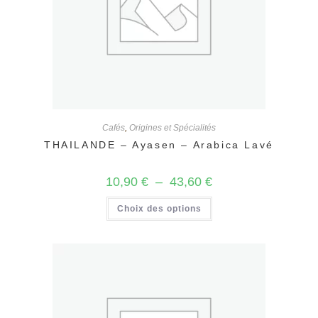
Cafés
,
Origines et Spécialités
THAILANDE – Ayasen – Arabica Lavé
Plage
10,90
€
–
43,60
€
de
prix :
Ce
Choix des options
10,90 €
produit
à
a
43,60 €
plusieurs
variations.
Les
options
peuvent
être
choisies
sur
la