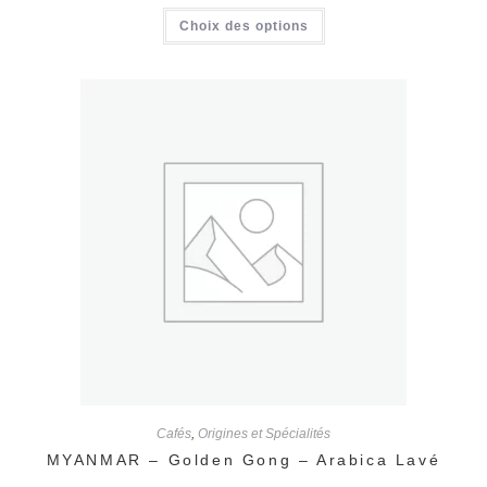
prix :
Ce
Choix des options
10,40 €
produit
à
a
41,60 €
plusieurs
variations.
Les
options
peuvent
être
choisies
sur
la
page
du
produit
Cafés
,
Origines et Spécialités
MYANMAR – Golden Gong – Arabica Lavé