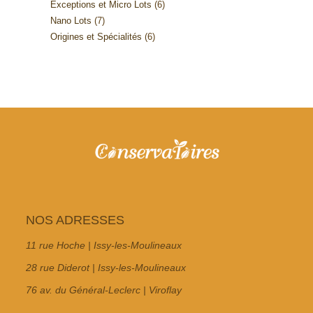
6
Exceptions et Micro Lots
6
produits
7
Nano Lots
7
produits
6
Origines et Spécialités
6
produits
produits
NOS ADRESSES
11 rue Hoche | Issy-les-Moulineaux
28 rue Diderot | Issy-les-Moulineaux
76 av. du Général-Leclerc | Viroflay