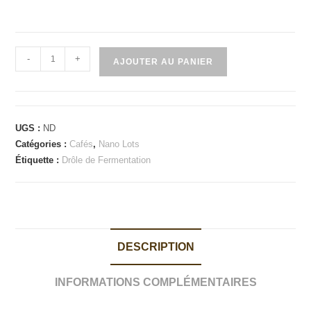
quantité
-
+
AJOUTER AU PANIER
de
THAILANDE
-
Ferme
UGS :
ND
Yayo
Catégories :
Cafés
,
Nano Lots
-
Étiquette :
Drôle de Fermentation
Café
Jomjai
DESCRIPTION
INFORMATIONS COMPLÉMENTAIRES