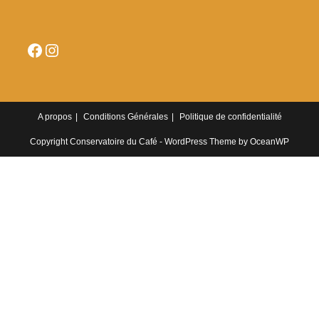
Facebook
Instagram
A propos
Conditions Générales
Politique de confidentialité
Copyright Conservatoire du Café - WordPress Theme by OceanWP