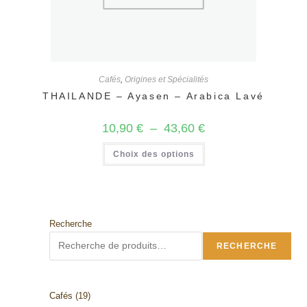
Cafés
,
Origines et Spécialités
THAILANDE – Ayasen – Arabica Lavé
Plage
10,90
€
–
43,60
€
de
prix :
Ce
Choix des options
10,90 €
produit
à
a
43,60 €
plusieurs
variations.
Les
options
peuvent
être
Recherche
choisies
sur
RECHERCHE
la
page
du
produit
19
Cafés
19