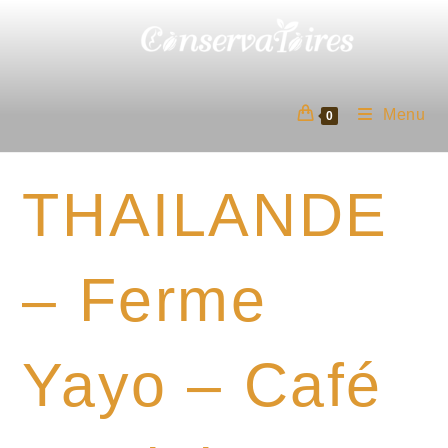
Skip
to
content
Menu
0
THAILANDE
– Ferme
Yayo – Café