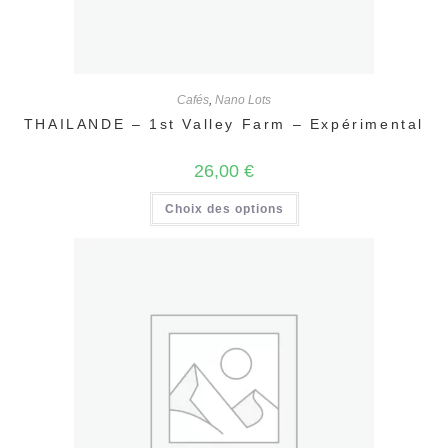
Cafés
,
Nano Lots
THAILANDE – 1st Valley Farm – Expérimental
26,00
€
Ce
Choix des options
produit
a
plusieurs
variations.
Les
options
peuvent
être
choisies
sur
la
page
du
produit