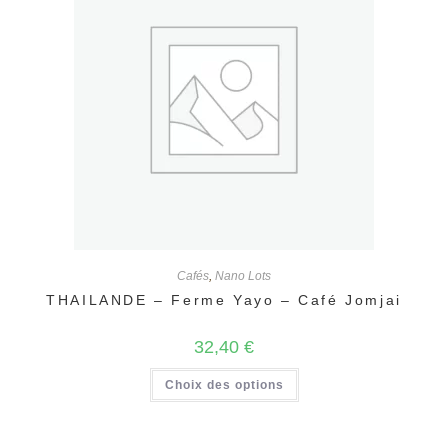
peuvent
être
choisies
sur
la
page
du
produit
Cafés
,
Nano Lots
THAILANDE – Ferme Yayo – Café Jomjai
32,40
€
Ce
Choix des options
produit
a
plusieurs
variations.
Les