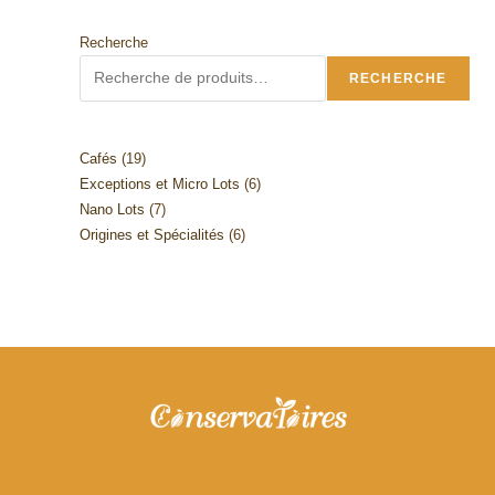
options
peuvent
être
Recherche
choisies
sur
RECHERCHE
la
page
du
produit
19
Cafés
19
6
Exceptions et Micro Lots
6
produits
7
Nano Lots
7
produits
6
Origines et Spécialités
6
produits
produits