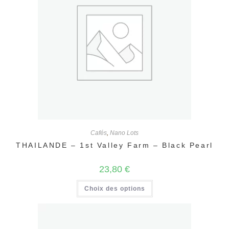
être
choisies
sur
la
page
du
produit
Cafés
,
Nano Lots
THAILANDE – 1st Valley Farm – Black Pearl
23,80
€
Ce
Choix des options
produit
a
plusieurs
variations.
Les
options