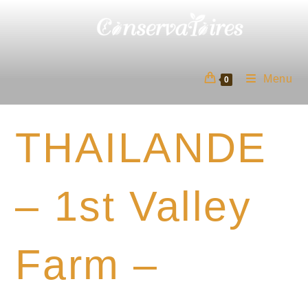
Skip
to
content
Menu
0
THAILANDE
– 1st Valley
Farm –