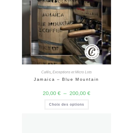
Cafés
,
Exceptions et Micro Lots
Jamaica – Blue Mountain
Plage
20,00
€
–
200,00
€
de
prix :
Ce
Choix des options
20,00 €
produit
à
a
200,00 €
plusieurs
variations.
Les
options
peuvent