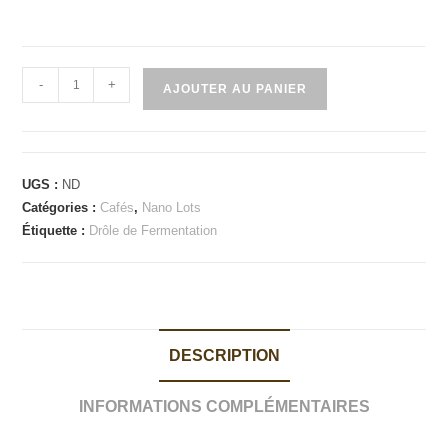
quantité
-
+
AJOUTER AU PANIER
de
THAILANDE
-
1st
UGS :
ND
Valley
Catégories :
Cafés
,
Nano Lots
Farm
Étiquette :
Drôle de Fermentation
-
Moonstone
DESCRIPTION
INFORMATIONS COMPLÉMENTAIRES