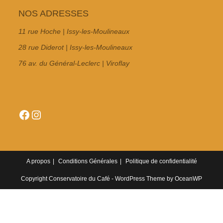
NOS ADRESSES
11 rue Hoche | Issy-les-Moulineaux
28 rue Diderot | Issy-les-Moulineaux
76 av. du Général-Leclerc | Viroflay
Facebook
Instagram
A propos
Conditions Générales
Politique de confidentialité
Copyright Conservatoire du Café - WordPress Theme by OceanWP